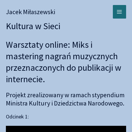
Skip
Jacek Miłaszewski
to
Ma
content
Kultura w Sieci
Me
Warsztaty online:
Miks i
mastering nagrań muzycznych
przeznaczonych do publikacji w
internecie.
Projekt zrealizowany w ramach
stypendium
Ministra Kultury i Dziedzictwa Narodowego.
Odcinek 1: