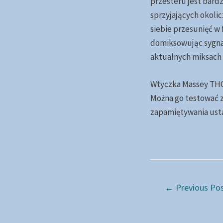
przesteru jest bard
sprzyjających okoli
siebie przesunięć w 
domiksowując sygnał
aktualnych miksach 
Wtyczka Massey THC 
Można go testować z
zapamiętywania usta
Post
←
Previous Po
navigation