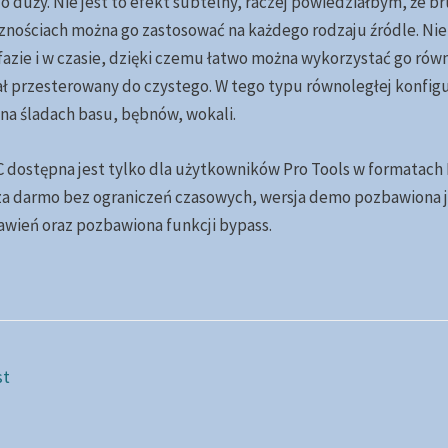
zo duży.
Nie jest to efekt subtelny, raczej powiedziałbym, że br
cznościach można go zastosować na każdego rodzaju źródle. Ni
fazie i w czasie, dzięki czemu łatwo można wykorzystać go rów
 przesterowany do czystego. W tego typu równoległej konfigu
na śladach basu, bębnów, wokali.
dostępna jest tylko dla użytkowników Pro Tools w formatach
a darmo bez ograniczeń czasowych, wersja demo pozbawiona je
wień oraz pozbawiona funkcji bypass.
st