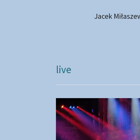
Skip
to
Jacek Miłasze
content
live