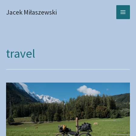
Skip
Jacek Miłaszewski
to
Ma
content
Me
travel